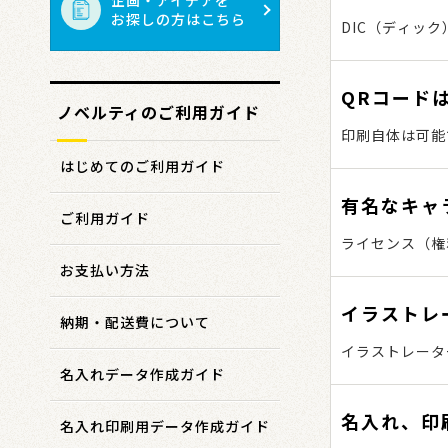
お探しの方はこちら
DIC（ディッ
で利用されてい
イメージされて
QRコード
ノベルティのご利用ガイド
印刷自体は可能
データ作成時に
はじめてのご利用ガイド
有名なキャ
ご利用ガイド
ライセンス（権
いまして、弊社
お支払い方法
著作権・肖像権
イラストレ
等される際はご
納期・配送費について
イラストレータ
名入れデータ作成ガイド
「スウォッチラ
で、その中から
名入れ、印
名入れ印刷用データ作成ガイド
ン・OSでは画