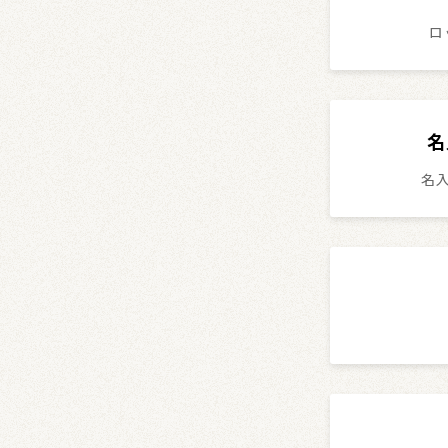
ロ
名
名