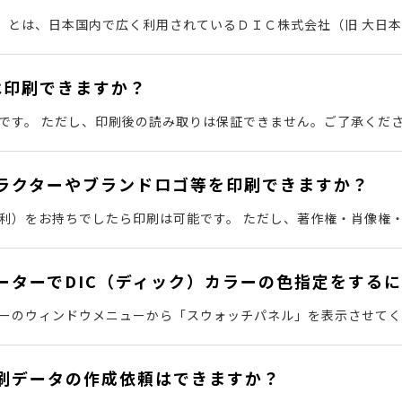
ク）とは、日本国内で広く利用されているＤＩＣ株式会社（旧 大日
ます。 色見本帳の色に付いている番号をDIC番号（ナンバー）と
いる色を郵送でお送りください。 近い色で刷らせて頂きます。
は印刷できますか？
です。 ただし、印刷後の読み取りは保証できません。ご了承くださ
お客様にてご注意いただきますようお願いします。
ラクターやブランドロゴ等を印刷できますか？
利）をお持ちでしたら印刷は可能です。 ただし、著作権・肖像権
では判断が出来かねます。 大変申し訳ございませんが、お客様の
・商標権に関する一切の責任は負いかねますので、あらかじめご了
ーターでDIC（ディック）カラーの色指定をする
確認をお願いします。
ーのウィンドウメニューから「スウォッチパネル」を表示させてく
イブラリを開く」→「カラーブック」→「DICカラーガイド」を選
ご希望の色を選択してください。 ※掲載画像の画面はイラストレータ
刷データの作成依頼はできますか？
面の表示テキスト・内容が違う場合があります。