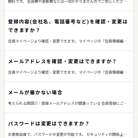
無料です。 会員費や更新費などは一切かかりませんのでご安心くださ
い。 無料会員登録はこちら
登録内容(会社名、電話番号など)を確認・変更は
できますか？
会員マイページより確認・変更できます。 マイページの「会員情報編集
へ」をクリックし、登録内容を変更してください。 変更後は「更新す
る」をクリックし変更内容を確定ください。
メールアドレスを確認・変更はできますか？
会員マイページより確認・変更できます。 マイページの「会員情報編集
へ」をクリックし、登録内容を変更してください。 変更後は「更新す
る」をクリックし変更内容を確定ください。
メールが届かない場合
考えられる原因①：登録メールアドレスが間違っている 会員登録にご使
用されているメールアドレスに間違いがないかご確認ください。 間違っ
ていた場合は、カーディーラー営業企画室までお電話にてご連絡くださ
パスワードは変更はできますか？
い。 考えられる原因②：迷惑メールと判断されている 迷惑メールフィル
タに引っ掛かってしまっている場合がございます。 迷惑メールフォルダ
お客様自身で、パスワードの変更が可能です。 セキュリティの関係上、
をご確認ください。 迷惑メールに分類されている場合には