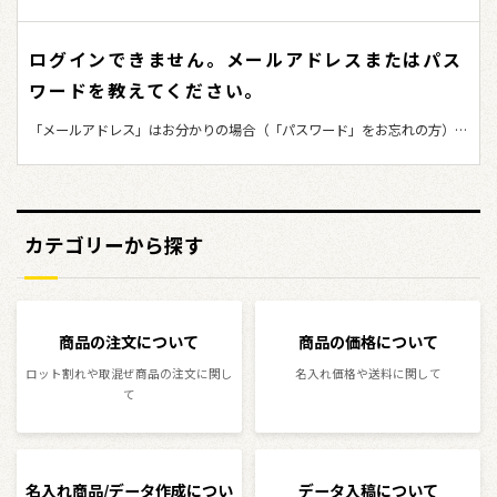
お問い合わせをいただいてもパスワードはお伝えできません。 会員ログ
「@planon.co.jp」ドメインからのメールが受信できるように設定をお願
イン画面の「パスワードをお忘れですか？」よりパスワードの再設定をお
いします。
ログインできません。メールアドレスまたはパス
願いします。
ワードを教えてください。
「メールアドレス」はお分かりの場合（「パスワード」をお忘れの方）
お客様自身で、パスワードの再設定が可能です。 セキュリティの関係
上、お問い合わせをいただいてもパスワードはお伝えできません。 会員
ログイン画面の「パスワードをお忘れですか？」よりパスワードの再設定
をお願いします。 「メールアドレス」をお忘れの場合 お電話でご連絡く
カテゴリーから探す
ださい。弊社でお調べいたします。 その際に、ご本人様確認が必要とな
りますので、ご登録の 姓/名/電話番号/会社名 をお調べのうえご連絡くだ
さい。 カーディーラー営業企画室 運営会社：株式会社プランオン 052-
504-9900 AM10:00～PM5:00（土・日・祝日を除く平日）
商品の注文について
商品の価格について
ロット割れや取混ぜ商品の注文に関し
名入れ価格や送料に関して
て
名入れ商品/データ作成につい
データ入稿について