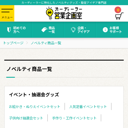
カーディーラーに特化したノベルティグッズ・販促アイデア専門店
0
メニュー
初めての
商品
企画・
お客様
方へ
一覧
アイデア
サポート
トップページ
ノベルティ商品一覧
ノベルティ商品一覧
イベント・抽選会グッズ
お絵かき・ぬりえイベントセット
人気定番イベントセット
子供向け抽選会セット
手作り・工作イベントセット