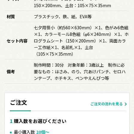
150×200mm、土台：105×75×35mm
材質
プラスチック、鉄、紙、EVA等
七夕用笹小（約560×630mm）×1、色がみ6色組
×1、カラーモール8色組（φ6×240mm）×1、ホ
セット内容
ログラムシート（150×200mm）×1、両面カラ
ー工作紙×1、名前札×1、土台
（105×75×35mm）
制作時間：30分 対象年齢：3歳以上 制作に必
備考
要なもの：はさみ、のり、穴あけパンチ、セロハ
ンテープ、ホチキス、ペンやえんぴつ等
ご注文
ご注文の流れを見る
購入数をお選びください
最小購入数
20個〜