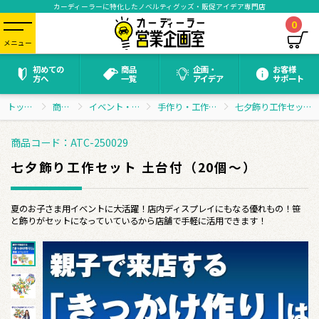
カーディーラーに特化したノベルティグッズ・販促アイデア専門店
0
メニュー
初めての
商品
企画・
お客様
方へ
一覧
アイデア
サポート
トップページ
商品一覧
イベント・抽選会グッズ
手作り・工作イベントセット
七夕飾り工作セット 土台付（20個～）
商品コード：ATC-250029
七夕飾り工作セット 土台付（20個～）
夏のお子さま用イベントに大活躍！店内ディスプレイにもなる優れもの！笹
と飾りがセットになっていているから店舗で手軽に活用できます！