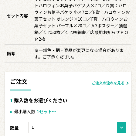
トハロウィンお菓子バケツ 大×7コ／Ｄ賞：ハロ
ウィンお菓子バケツ 小×7コ／E賞：ハロウィンお
セット内容
菓子セット オレンジ×10コ／F賞：ハロウィンお
菓子セット パープル×20コ／Ａ3ポスター／抽選
箱／くじ50枚／くじ明細書／店頭用お知らせＰＯ
Ｐ2枚
※一部色・柄・商品が変更になる場合がありま
備考
す。ご了承ください。
ご注文
ご注文の流れを見る
購入数をお選びください
最小購入数
1セット〜
数量