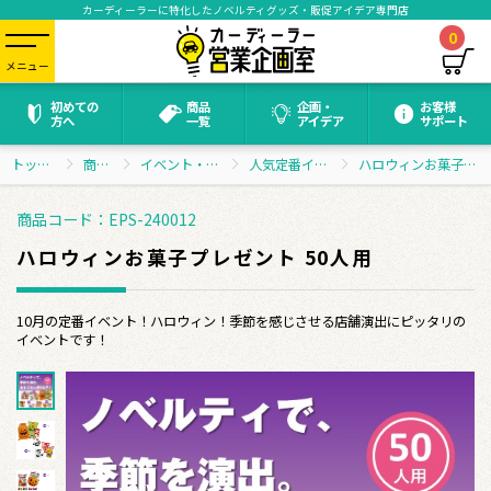
カーディーラーに特化したノベルティグッズ・販促アイデア専門店
0
メニュー
初めての
商品
企画・
お客様
方へ
一覧
アイデア
サポート
トップページ
商品一覧
イベント・抽選会グッズ
人気定番イベントセット
ハロウィンお菓子プレゼント 50人用
商品コード：EPS-240012
ハロウィンお菓子プレゼント 50人用
10月の定番イベント！ハロウィン！季節を感じさせる店舗演出にピッタリの
イベントです！