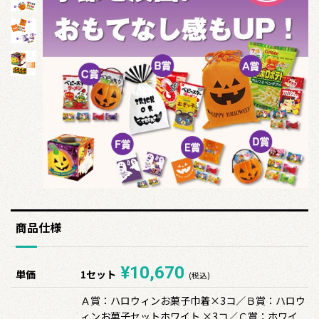
商品仕様
¥10,670
単価
1セット
(税込)
Ａ賞：ハロウィンお菓子巾着×3コ／Ｂ賞：ハロウ
ィンお菓子セットホワイト ×3コ／Ｃ賞：ホワイ