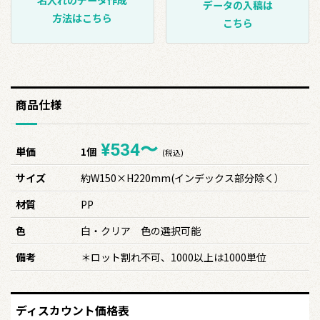
データの入稿は
方法はこちら
こちら
商品仕様
¥534〜
単価
1個
(税込)
サイズ
約W150×H220mm(インデックス部分除く）
材質
PP
色
白・クリア 色の選択可能
備考
＊ロット割れ不可、1000以上は1000単位
ディスカウント価格表