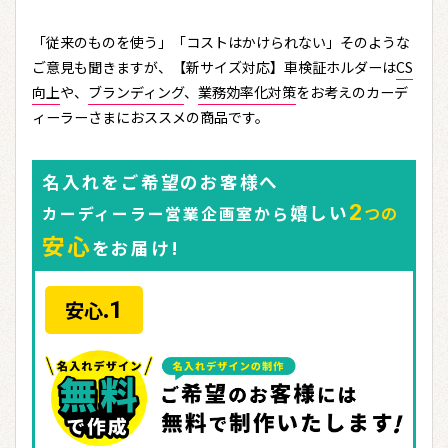
「従来のものを使う」「コストはかけられない」そのような
ご意見も聞きますが、【新サイズ対応】車検証ホルダーは
CS
向上
や、
ブランディング
、
業務効率化対策
をお考えのカーデ
ィーラーさまにおススメの商品です。
名入れをご希望のお客様へ
2
嬉しい
カーディーラー営業企画室から
つの
安心
をお届け!
1
安心.