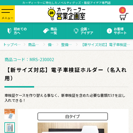
カーディーラーに特化したノベルティグッズ・販促アイデア専門店
0
メニュー
初めての
商品
企画・
お客様
方へ
一覧
アイデア
サポート
トップページ
商品一覧
備品
整備関係
【新サイズ対応】電子車検証ホルダー（名入れ用）
商品コード：MRS-230002
【新サイズ対応】電子車検証ホルダー（名入れ
用）
車検証ケースを作り替える事なく、新車検証を含めた必要な書類だけを出し
入れできる！