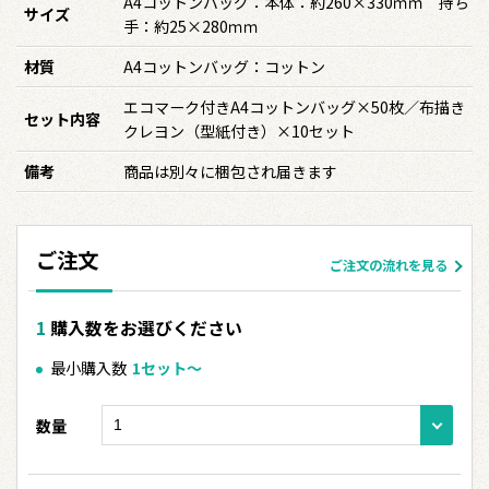
A4コットンバッグ：本体：約260×330ｍｍ 持ち
サイズ
手：約25×280ｍｍ
材質
A4コットンバッグ：コットン
エコマーク付きA4コットンバッグ×50枚／布描き
セット内容
クレヨン（型紙付き）×10セット
備考
商品は別々に梱包され届きます
ご注文
ご注文の流れを見る
購入数をお選びください
最小購入数
1セット〜
数量