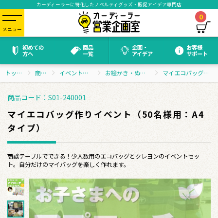
カーディーラーに特化したノベルティグッズ・販促アイデア専門店
0
メニュー
初めての
商品
企画・
お客様
方へ
一覧
アイデア
サポート
トップページ
商品一覧
イベント・抽選会グッズ
お絵かき・ぬりえイベントセット
マイエコバッグ作りイベント（50名様用：A4タイプ）
商品コード：S01-240001
マイエコバッグ作りイベント（50名様用：A4
タイプ）
商談テーブルでできる！少人数用のエコバッグとクレヨンのイベントセッ
ト。自分だけのマイバッグを楽しく作れます。