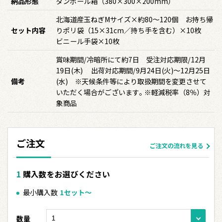
納品形態
ダンボール箱（380×300×200mm）
北海道産玉ねぎMサイズ×約80～120個 お持ち帰
セット内容
りポリ袋（15×31cm／持ち手を含む）×10枚
ビニール手袋×10枚
賞味期間/冷暗所にて約7日 受注対応期限/12月
19日(木) 出荷対応期間/9月24日(火)～12月25日
備考
(水) ※天候条件等により取扱期間を変更させて
いただく場合がございます｡ ※軽減税率（8％）対
象商品
ご注文
ご注文の流れを見る
購入数をお選びください
最小購入数
1セット〜
数量