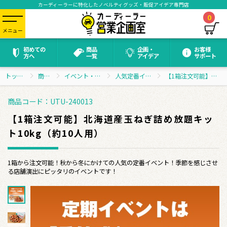
カーディーラーに特化したノベルティグッズ・販促アイデア専門店
0
メニュー
初めての
商品
企画・
お客様
方へ
一覧
アイデア
サポート
トップページ
商品一覧
イベント・抽選会グッズ
人気定番イベントセット
【1箱注文可能】北海道産玉ねぎ詰め放題キット10kg（約10人用）
商品コード：UTU-240013
【1箱注文可能】北海道産玉ねぎ詰め放題キッ
ト10kg（約10人用）
1箱から注文可能！秋から冬にかけての人気の定番イベント！季節を感じさせ
る店舗演出にピッタリのイベントです！