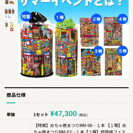
商品仕様
¥47,300
単価
1セット
(税込)
【特賞】めちゃ徳まつりMM-06…１本 【１等】め
ちゃ徳まつりMM-03…１本【２等】超特盛フェス