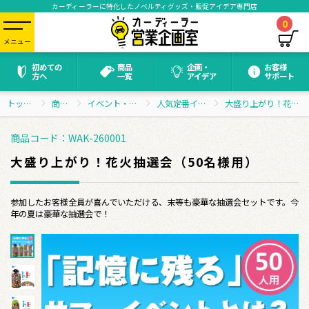
カーディーラーに特化したノベルティグッズ・販促アイデア専門店
0
メニュー
初めての
商品
企画・
お客様
方へ
一覧
アイデア
サポート
トップページ
商品一覧
イベント・抽選会グッズ
人気定番イベントセット
大盛り上がり！花火抽選会（50名様用）
商品コード：WAK-260001
大盛り上がり！花火抽選会（50名様用）
参加したお客様全員が喜んでいただける、末等も豪華な抽選会セットです。今
年の夏は豪華な抽選会で！