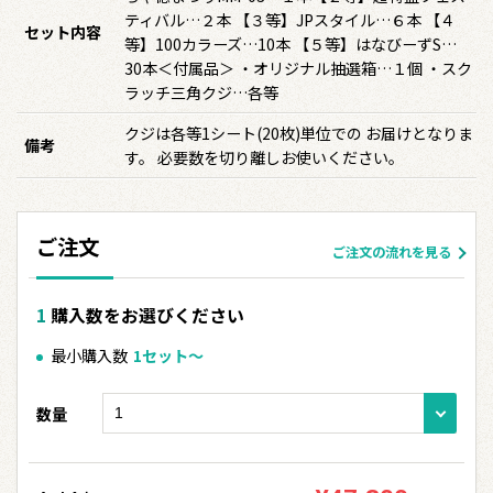
ティバル…２本 【３等】JPスタイル…６本 【４
セット内容
等】100カラーズ…10本 【５等】はなびーずS…
30本＜付属品＞ ・オリジナル抽選箱…１個 ・スク
ラッチ三角クジ…各等
クジは各等1シート(20枚)単位での お届けとなりま
備考
す。 必要数を切り離しお使いください。
ご注文
ご注文の流れを見る
購入数をお選びください
最小購入数
1セット〜
数量